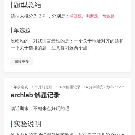
题型总结
题型大概分为 3 种，分别是：
、
、
单选题
判断题
简答题
单选题
没啥难的，对我而言最难的是：一个关于地址对齐的题和
一个关于链接的题，注意复习这两个点。
阅读更多
6 年前
发表
7 个月前
更新
CSAPP解题记录
14 分钟读完 (大约2112个字)
archlab 解题记录
临近期末，不如来点好玩的吧
实验说明
这个 lab 的实验说明就比较劝退，我先看了开头的 Part A