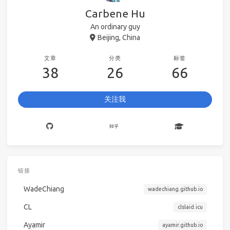
Carbene Hu
An ordinary guy
Beijing, China
文章
分类
标签
38
26
66
关注我
链接
WadeChiang
wadechiang.github.io
CL
clslaid.icu
Ayamir
ayamir.github.io