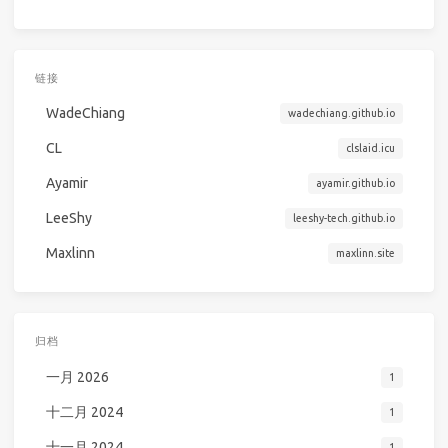
链接
WadeChiang
wadechiang.github.io
CL
clslaid.icu
Ayamir
ayamir.github.io
LeeShy
leeshy-tech.github.io
Maxlinn
maxlinn.site
归档
一月 2026
1
十二月 2024
1
十一月 2024
1