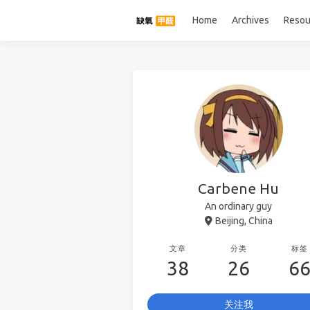
Home
Archives
Resou
Carbene Hu
An ordinary guy
Beijing, China
文章
分类
标签
38
26
6
关注我