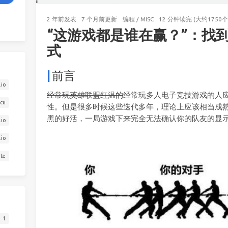
2 年前
发表
7 个月前
更新
编程
/
MISC
12 分钟读完 (大约1750个
“这游戏都是谁在赢？”：找
式
前言
io
经常玩英雄联盟红温的
经常玩多人电子竞技游戏的人
icu
性。但是很多时候这些迭代多年，理论上应该相当成
黑的好活，一局游戏下来完全无法确认你的队友的显
.io
.io
ite
1