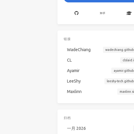
链接
WadeChiang
wadechiang.github.
CL
clslaid.
Ayamir
ayamir.github
LeeShy
leeshy-tech.github
Maxlinn
maxlinn.s
归档
一月 2026