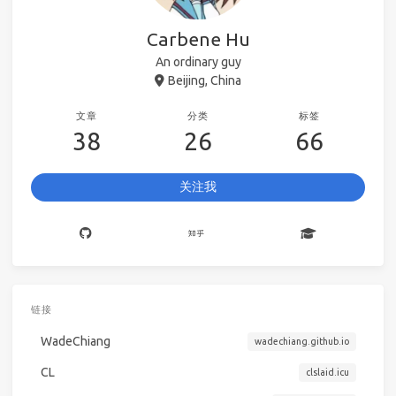
Carbene Hu
An ordinary guy
Beijing, China
文章
分类
标签
38
26
66
关注我
链接
WadeChiang
wadechiang.github.io
CL
clslaid.icu