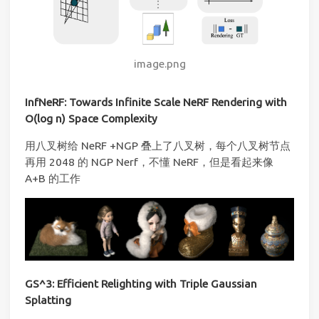
image.png
InfNeRF: Towards Infinite Scale NeRF Rendering with
O(log n) Space Complexity
用八叉树给 NeRF +NGP 叠上了八叉树，每个八叉树节点
再用 2048 的 NGP Nerf，不懂 NeRF，但是看起来像
A+B 的工作
GS^3: Efficient Relighting with Triple Gaussian
Splatting